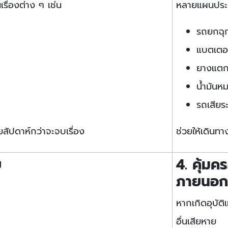
รื่องต่าง ๆ เช่น
หลายแผนประกั
รถยกฉุก
แบตเตอร
ยางแต
น้ำมันห
รถเสียร
ัปดาห์กว่าจะจบเรื่อง
ช่วยให้เดินท
ย
4. คุ้ม
ภายนอ
หากเกิดอุบัติเ
อื่นเสียหาย