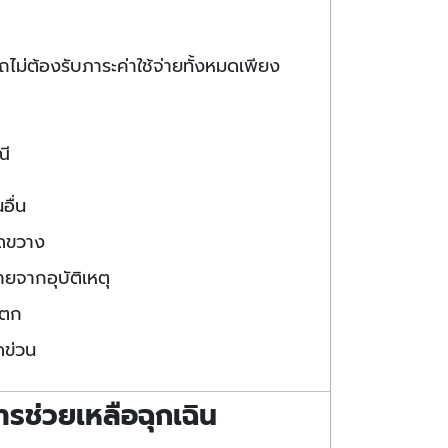
ถไม่ต้องรับภาระค่าใช้จ่ายทั้งหมดเพียง
ณี
อื่น
ีดขวาง
ายจากอุบัติเหตุ
แตก
ดข่วน
การช่วยเหลือฉุกเฉิน