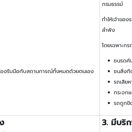
กรมธรรม์
ทำให้เจ้าของร
ลำพัง
โดยเฉพาะกร
ชนรถคัน
ต้องรับมือกับสถานการณ์ทั้งหมดด้วยตนเอง
ชนสิ่งก
รถเสียห
กระจก
รถถูกขี
อง
3. มีบริ