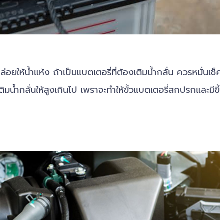
น้ำแห้ง ถ้าเป็นแบตเตอรี่ที่ต้องเติมน้ำกลั่น ควรหมั่นเช็คและ
ติมน้ำกลั่นให้สูงเกินไป เพราจะทำให้ขั้วแบตเตอรี่สกปรกและมีขี้เ